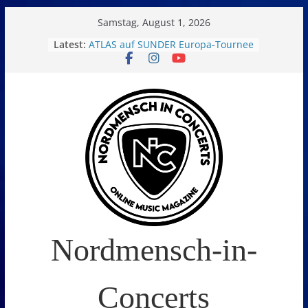
Skip
Samstag, August 1, 2026
to
Latest:
ATLAS auf SUNDER Europa-Tournee
Oelde Open Air 2026
content
14. Burning Q Festival – Drei Tage
Metal und Camping in
Freißenbüttel (Ausverkauft!)
FEED THE SICKNESS im Interview
I Prevail – Violent Nature Europe
Tour
Nordmensch-in-
Concerts