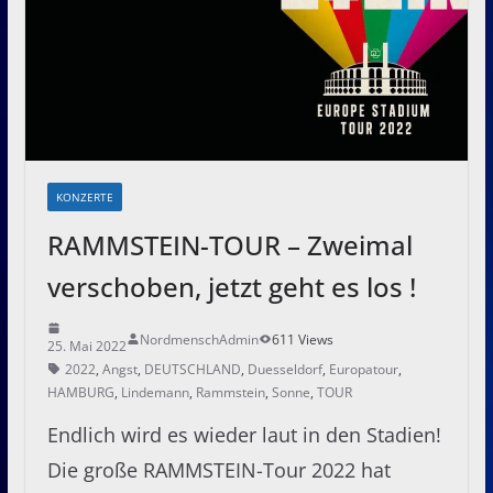
KONZERTE
RAMMSTEIN-TOUR – Zweimal
verschoben, jetzt geht es los !
NordmenschAdmin
611 Views
25. Mai 2022
2022
,
Angst
,
DEUTSCHLAND
,
Duesseldorf
,
Europatour
,
HAMBURG
,
Lindemann
,
Rammstein
,
Sonne
,
TOUR
Endlich wird es wieder laut in den Stadien!
Die große RAMMSTEIN-Tour 2022 hat