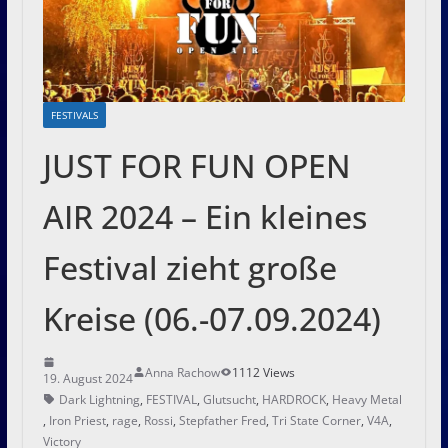
FESTIVALS
JUST FOR FUN OPEN
AIR 2024 – Ein kleines
Festival zieht große
Kreise (06.-07.09.2024)
Anna Rachow
1112 Views
19. August 2024
Dark Lightning
,
FESTIVAL
,
Glutsucht
,
HARDROCK
,
Heavy Metal
,
Iron Priest
,
rage
,
Rossi
,
Stepfather Fred
,
Tri State Corner
,
V4A
,
Victory