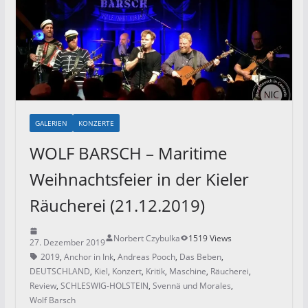
GALERIEN
KONZERTE
WOLF BARSCH – Maritime
Weihnachtsfeier in der Kieler
Räucherei (21.12.2019)
Norbert Czybulka
1519 Views
27. Dezember 2019
2019
,
Anchor in Ink
,
Andreas Pooch
,
Das Beben
,
DEUTSCHLAND
,
Kiel
,
Konzert
,
Kritik
,
Maschine
,
Räucherei
,
Review
,
SCHLESWIG-HOLSTEIN
,
Svennä und Morales
,
Wolf Barsch