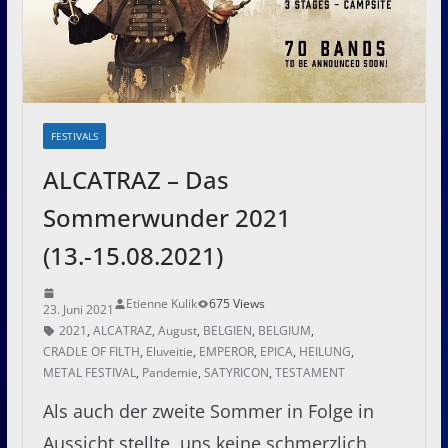
FESTIVALS
ALCATRAZ – Das
Sommerwunder 2021
(13.-15.08.2021)
Etienne Kulik
675 Views
23. Juni 2021
2021
,
ALCATRAZ
,
August
,
BELGIEN
,
BELGIUM
,
CRADLE OF FILTH
,
Eluveitie
,
EMPEROR
,
EPICA
,
HEILUNG
,
METAL FESTIVAL
,
Pandemie
,
SATYRICON
,
TESTAMENT
Als auch der zweite Sommer in Folge in
Aussicht stellte, uns keine schmerzlich