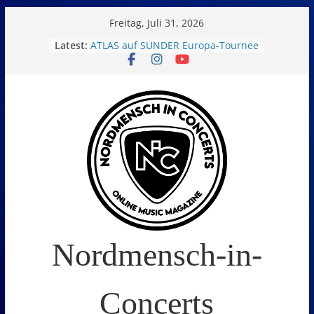
Skip
Freitag, Juli 31, 2026
to
Latest:
ATLAS auf SUNDER Europa-Tournee
Oelde Open Air 2026
content
14. Burning Q Festival – Drei Tage
Metal und Camping in
Freißenbüttel (Ausverkauft!)
FEED THE SICKNESS im Interview
I Prevail – Violent Nature Europe
Tour
Nordmensch-in-
Concerts