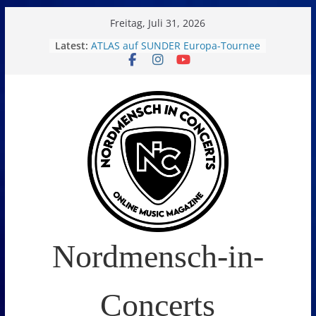
Skip
Freitag, Juli 31, 2026
to
Latest:
ATLAS auf SUNDER Europa-Tournee
Oelde Open Air 2026
content
14. Burning Q Festival – Drei Tage
Metal und Camping in
Freißenbüttel (Ausverkauft!)
FEED THE SICKNESS im Interview
I Prevail – Violent Nature Europe
Tour
Nordmensch-in-
Concerts