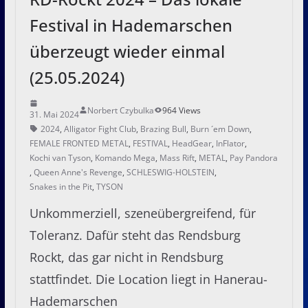
Festival in Hademarschen
überzeugt wieder einmal
(25.05.2024)
Norbert Czybulka
964 Views
31. Mai 2024
2024
,
Alligator Fight Club
,
Brazing Bull
,
Burn ´em Down
,
FEMALE FRONTED METAL
,
FESTIVAL
,
HeadGear
,
InFlator
,
Kochi van Tyson
,
Komando Mega
,
Mass Rift
,
METAL
,
Pay Pandora
,
Queen Anne's Revenge
,
SCHLESWIG-HOLSTEIN
,
Snakes in the Pit
,
TYSON
Unkommerziell, szeneübergreifend, für
Toleranz. Dafür steht das Rendsburg
Rockt, das gar nicht in Rendsburg
stattfindet. Die Location liegt in Hanerau-
Hademarschen