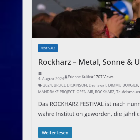
FESTIVALS
Rockharz – Metal, Sonne & U
Etienne Kulik
1707 Views
4. August 2024
2024
,
BRUCE DICKINSON
,
Devilswall
,
DIMMU BORGIER
,
MANDRAKE PROJECT
,
OPEN AIR
,
ROCKHARZ
,
Teufelsmaue
Das ROCKHARZ FESTIVAL ist nach nunm
wahre Institution geworden, die jährl
Weiter lesen