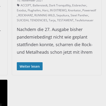
10. November 2021
,
ACCEPT
,
Ballenstedt
,
Dark Tranquillity
,
Eisbrecher
,
Exodus
,
Flughafen
,
Harz
,
IN EXTREMO
,
Knorkator
,
Powerwolf
,
ROCKHARZ
,
RUNNING WILD
,
Sepultura
,
Steel Panther
,
SUICIDAL TENDENCIES
,
Tarja
,
TESTAMENT
,
Teufelsmauer
.
Nachdem die 27. Ausgabe bisher
pandemiebedingt nicht wie geplant
stattfinden konnte, scharren die Rock-
und Metalheads schon jetzt mit ihrem
Weiter lesen