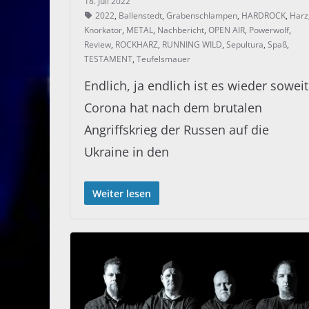
18. Juli 2022
2022
,
Ballenstedt
,
Grabenschlampen
,
HARDROCK
,
Harz
Knorkator
,
METAL
,
Nachbericht
,
OPEN AIR
,
Powerwolf
,
Review
,
ROCKHARZ
,
RUNNING WILD
,
Sepultura
,
Spaß
,
TESTAMENT
,
Teufelsmauer
Endlich, ja endlich ist es wieder soweit
Corona hat nach dem brutalen
Angriffskrieg der Russen auf die
Ukraine in den
Weiter lesen