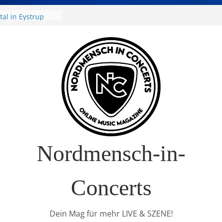
t Nature Europe
R Europa-Tournee
026
ival – Drei Tage
g in
verkauft!)
Air 2026: Zwei
al in Eystrup
Nordmensch-in-
Concerts
Dein Mag für mehr LIVE & SZENE!