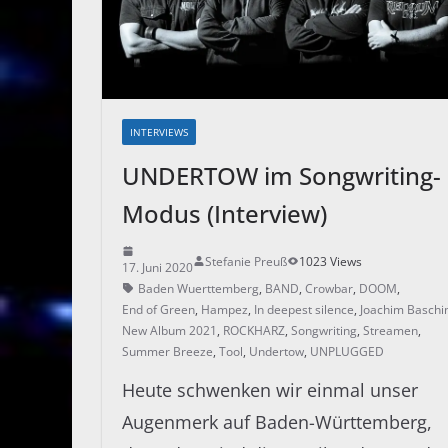
INTERVIEWS
UNDERTOW im Songwriting-
Modus (Interview)
Stefanie Preuß
1023 Views
17. Juni 2020
Baden Wuerttemberg
,
BAND
,
Crowbar
,
DOOM
,
End of Green
,
Hampez
,
In deepest silence
,
Joachim Baschi
New Album 2021
,
ROCKHARZ
,
Songwriting
,
Streamen
,
Summer Breeze
,
Tool
,
Undertow
,
UNPLUGGED
Heute schwenken wir einmal unser
Augenmerk auf Baden-Württemberg,