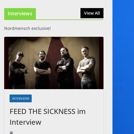
2026: Zwei Tage Rock
und Metal in Eystrup
Interviews
View All
8. August 2026
Nordmensch exclusive!
INTERVIEWS
FEED THE SICKNESS im
Interview