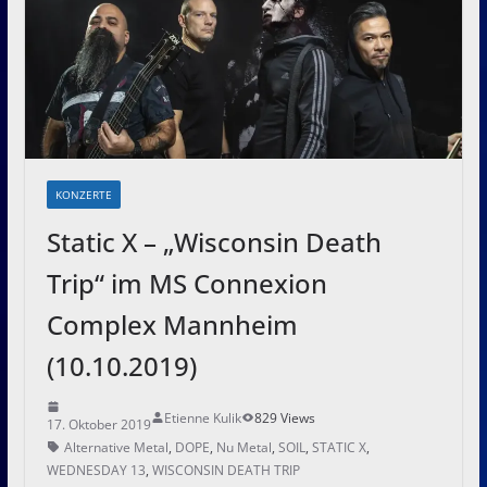
KONZERTE
Static X – „Wisconsin Death
Trip“ im MS Connexion
Complex Mannheim
(10.10.2019)
Etienne Kulik
829 Views
17. Oktober 2019
Alternative Metal
,
DOPE
,
Nu Metal
,
SOIL
,
STATIC X
,
WEDNESDAY 13
,
WISCONSIN DEATH TRIP