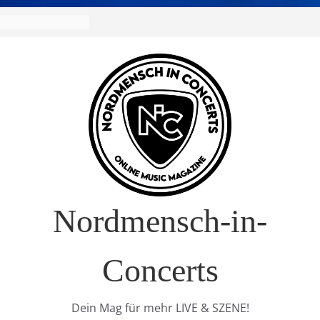
R Europa-Tournee
026
ival – Drei Tage
g in
verkauft!)
S im Interview
t Nature Europe
Nordmensch-in-
Concerts
Dein Mag für mehr LIVE & SZENE!