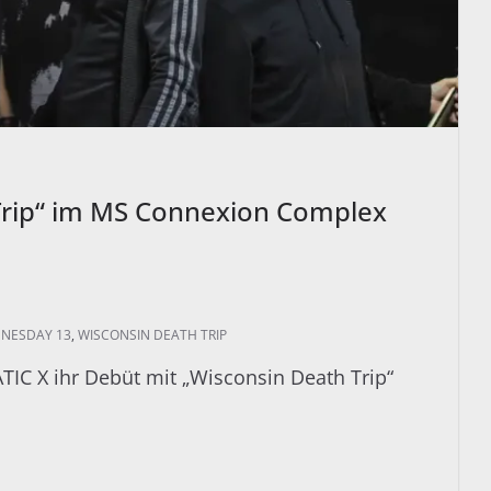
 Trip“ im MS Connexion Complex
NESDAY 13
,
WISCONSIN DEATH TRIP
ATIC X ihr Debüt mit „Wisconsin Death Trip“