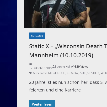
KONZERTE
Static X – „Wisconsin Death
Mannheim (10.10.2019)
Etienne Kulik
829 Views
17. Oktober 2019
Alternative Metal
,
DOPE
,
Nu Metal
,
SOIL
,
STATIC X
,
WED
20 Jahre ist es nun schon her, dass ST
feierten und eine Karriere
Weiter lesen