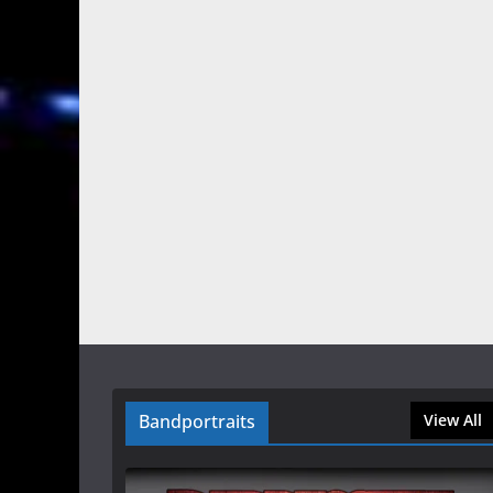
Bandportraits
View All