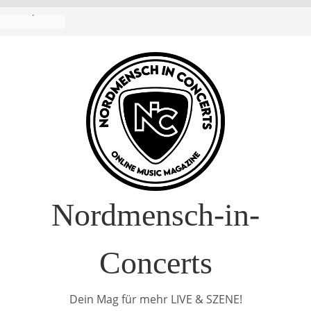
ropa-Tournee
– Drei Tage
uft!)
Interview
ure Europe
Nordmensch-in-
Concerts
Dein Mag für mehr LIVE & SZENE!