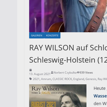
GALERIEN
KONZERTE
RAY WILSON auf Schlo
Schleswig-Holstein (1
Norbert Czybulka
939 Views
13. August 2021
2021
,
Amrum
,
CLASSIC ROCK
,
England
,
Genesis
,
Ray Wi
Heute 
Wasse
den Wi