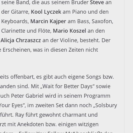
seine Band, die aus seinem Bruder
Steve
an
der Gitarre,
Kool Lyczek
am Piano und den
Keyboards,
Marcin
Kajper
am Bass,
Saxofon,
Clarinette
und Flöte,
Mario
Koszel
an den
d
Alicja
Chrzaszcz
an der
Violine,
besteht. Der
he
Erscheinen
, was in diesen Zeiten nicht
ereits offenbart, es gibt auch eigene Songs bzw.
anden sind. Mit „Wait for Better Days“ sowie
r auch Peter Gabriel wird in seinem Programm
n Your Eyes“, im zweiten Set dann noch „Solsbury
fgeführt. Ray führt gewohnt charmant und
t mit Anekdoten bzw. einigen witzigen