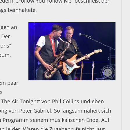
edern. „Follow You Follow Me“ beschließt den
ngs beinhaltete.
ngen an
 Der
ions“
bum,
in paar
es
The Air Tonight“
von Phil Collins
und eben
ong von Peter Gabriel.
So langsam nähert sich
en Programm
seinem musikalischen Ende
. Auf
n leider. Waren die Zugabenrufe nicht laut