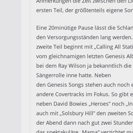
Anmerkungen die Zeit zwischen den Li
ersten Teil, der größtenteils eigene So
Eine 20minütige Pause lässt die Schla
den Versorgungsständen lang werden.
zweit
e
Teil
beginnt mit „
Calling All
Stat
vom
gleichnamigen letzten
Genesis
Al
bei
dem
Ray Wilson
ja bekanntlich die
Sängerrolle inne hatte. Neben
den Genesis Songs stehen auch noch e
andere Covertracks im Fokus. So gibt 
nebe
n D
avid Bowies „Heroes“
noch „In
auch mit „Solsbury
Hill“ den zweiten S
der Abend dann nach gut zwei Stund
das spektakuläre „Mama“ verzichtet ma