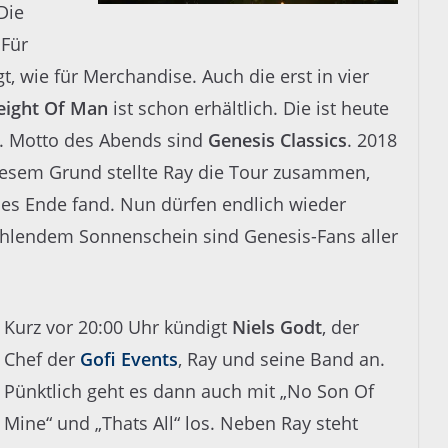
Die
 Für
, wie für Merchandise. Auch die erst in vier
eight Of Man
ist schon erhältlich. Die ist heute
r. Motto des Abends sind
Genesis
Classics
. 2018
diesem Grund stellte Ray die Tour zusammen,
hes Ende fand. Nun dürfen endlich wieder
hlendem Sonnenschein sind Genesis-Fans aller
Kurz vor
20:00 Uhr
kündigt
Niels Godt
, d
er
Chef der
Gofi Events
, Ray
und seine Band an.
Pünktlich geht es dann auch
mit „No Son
Of
Mine“ und „Thats All“
los.
Neben Ray steht