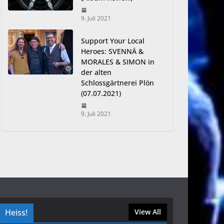
9. Juli 2021
Support Your Local
Heroes: SVENNÄ &
MORALES & SIMON in
der alten
Schlossgärtnerei Plön
(07.07.2021)
9. Juli 2021
Heiss!
View All