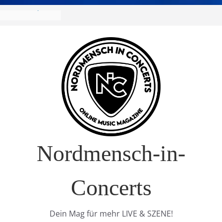
 Europa-Tournee
026
ival – Drei Tage
g in
verkauft!)
 im Interview
 Nature Europe
Nordmensch-in-
Concerts
Dein Mag für mehr LIVE & SZENE!