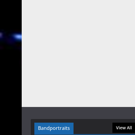
Bandportraits
View All