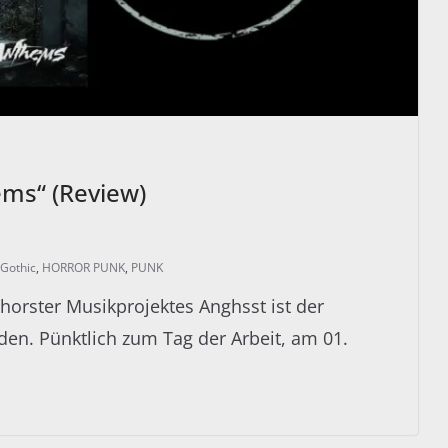
ms“ (Review)
Gothic
,
HORROR PUNK
,
PUNK
rster Musikprojektes Anghsst ist der
den. Pünktlich zum Tag der Arbeit, am 01.