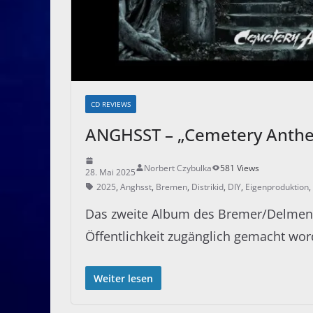
CD REVIEWS
ANGHSST – „Cemetery Anthe
Norbert Czybulka
581 Views
28. Mai 2025
2025
,
Anghsst
,
Bremen
,
Distrikid
,
DIY
,
Eigenproduktion
,
Das zweite Album des Bremer/Delmenho
Öffentlichkeit zugänglich gemacht wor
Weiter lesen