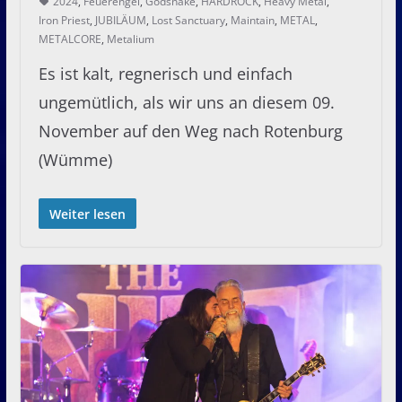
2024
,
Feuerengel
,
Godsnake
,
HARDROCK
,
Heavy Metal
,
Iron Priest
,
JUBILÄUM
,
Lost Sanctuary
,
Maintain
,
METAL
,
METALCORE
,
Metalium
Es ist kalt, regnerisch und einfach
ungemütlich, als wir uns an diesem 09.
November auf den Weg nach Rotenburg
(Wümme)
Weiter lesen