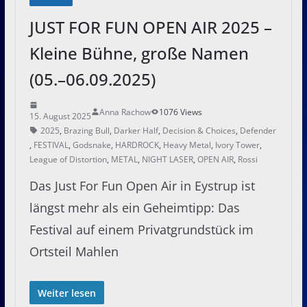
JUST FOR FUN OPEN AIR 2025 –
Kleine Bühne, große Namen
(05.–06.09.2025)
Anna Rachow
1076 Views
15. August 2025
2025
,
Brazing Bull
,
Darker Half
,
Decision & Choices
,
Defender
,
FESTIVAL
,
Godsnake
,
HARDROCK
,
Heavy Metal
,
Ivory Tower
,
League of Distortion
,
METAL
,
NIGHT LASER
,
OPEN AIR
,
Rossi
Das Just For Fun Open Air in Eystrup ist
längst mehr als ein Geheimtipp: Das
Festival auf einem Privatgrundstück im
Ortsteil Mahlen
Weiter lesen