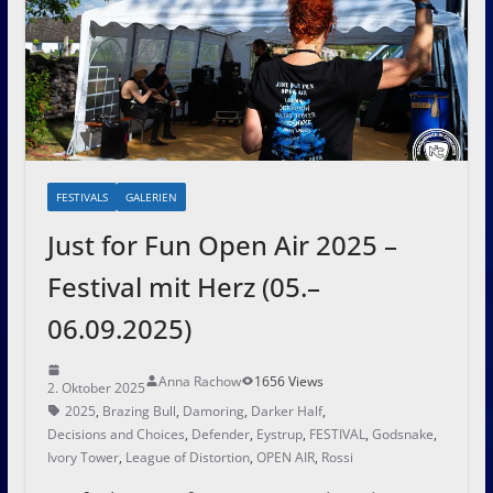
FESTIVALS
GALERIEN
Just for Fun Open Air 2025 –
Festival mit Herz (05.–
06.09.2025)
Anna Rachow
1656 Views
2. Oktober 2025
2025
,
Brazing Bull
,
Damoring
,
Darker Half
,
Decisions and Choices
,
Defender
,
Eystrup
,
FESTIVAL
,
Godsnake
,
Ivory Tower
,
League of Distortion
,
OPEN AIR
,
Rossi