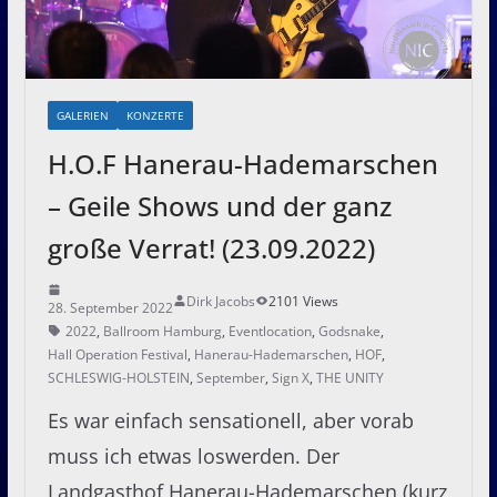
GALERIEN
KONZERTE
H.O.F Hanerau-Hademarschen
– Geile Shows und der ganz
große Verrat! (23.09.2022)
Dirk Jacobs
2101 Views
28. September 2022
2022
,
Ballroom Hamburg
,
Eventlocation
,
Godsnake
,
Hall Operation Festival
,
Hanerau-Hademarschen
,
HOF
,
SCHLESWIG-HOLSTEIN
,
September
,
Sign X
,
THE UNITY
Es war einfach sensationell, aber vorab
muss ich etwas loswerden. Der
Landgasthof Hanerau-Hademarschen (kurz