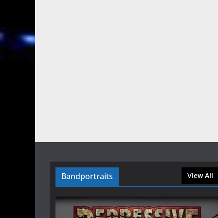
Bandportraits
View All