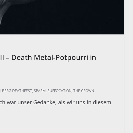
II – Death Metal-Potpourri in
ELBERG DEATHFEST
,
SPASM
,
SUFFOCATION
,
THE CROWN
ch war unser Gedanke, als wir uns in diesem