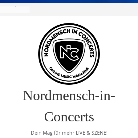
ropa-Tournee
 – Drei Tage
auft!)
 Interview
ure Europe
Nordmensch-in-
Concerts
Dein Mag für mehr LIVE & SZENE!