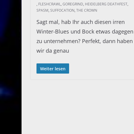
,
FLESHCRAWL
,
GOREGRIND
,
HEIDELBERG DEATHFEST
,
SPASM
,
SUFFOCATION
,
THE CROWN
Sagt mal, hab Ihr auch diesen irren
Winter-Blues und Bock etwas dagegen
zu unternehmen? Perfekt, dann haben
wir da genau
Weiter lesen