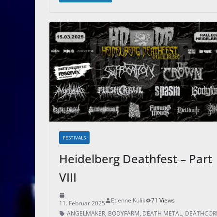
FESTIVALS
Heidelberg Deathfest – Part
VIII
Etienne Kulik
71 Views
11. Februar 2025
ANGELMAKER
,
BODYFARM
,
DEATH METAL
,
DEATHCOR