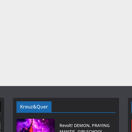
Kreuz&Quer
Revolt! DEMON, PRAYING
MANTIS, GIRLSCHOOL –