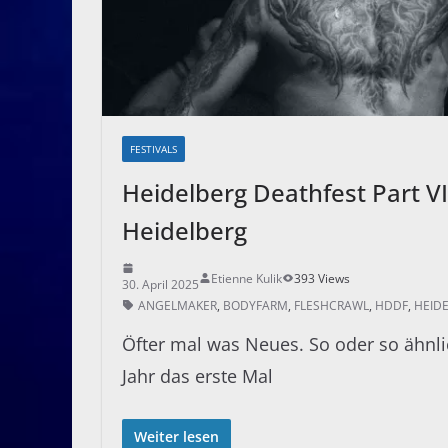
FESTIVALS
Heidelberg Deathfest Part VI
Heidelberg
Etienne Kulik
393 Views
30. April 2025
ANGELMAKER
,
BODYFARM
,
FLESHCRAWL
,
HDDF
,
HEID
Öfter mal was Neues. So oder so ähnli
Jahr das erste Mal
Weiter lesen