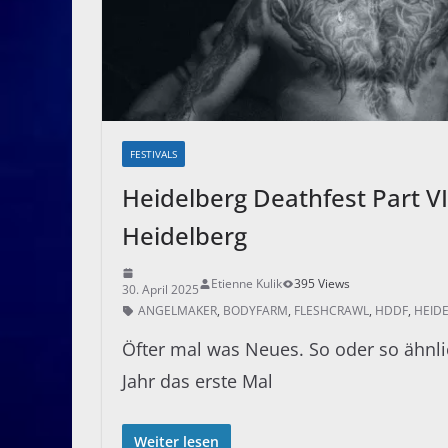
FESTIVALS
Heidelberg Deathfest Part VI
Heidelberg
Etienne Kulik
395 Views
30. April 2025
ANGELMAKER
,
BODYFARM
,
FLESHCRAWL
,
HDDF
,
HEID
Öfter mal was Neues. So oder so ähnli
Jahr das erste Mal
Weiter lesen