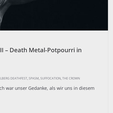
II – Death Metal-Potpourri in
ELBERG DEATHFEST
,
SPASM
,
SUFFOCATION
,
THE CROWN
ch war unser Gedanke, als wir uns in diesem