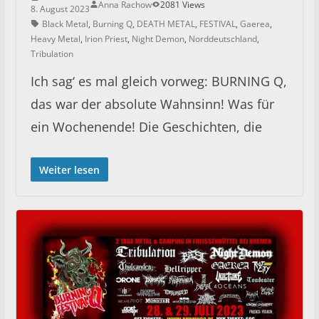
Anna Rachow
2081 Views
8. August 2023
Black Metal
,
Burning Q
,
DEATH METAL
,
FESTIVAL
,
Gaerea
,
Heavy Metal
,
Irion Priest
,
Night Demon
,
Norddeutschland
,
Tribulation
Ich sag‘ es mal gleich vorweg: BURNING Q,
das war der absolute Wahnsinn! Was für
ein Wochenende! Die Geschichten, die
Weiter lesen