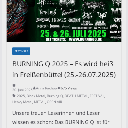
FESTIVALS
BURNING Q 2025 – Es wird heiß
in Freißenbüttel (25.-26.07.2025)
Anna Rachow
675 Views
20. Juni 2025
2025
,
Black Metal
,
Burning Q
,
DEATH METAL
,
FESTIVAL
,
Heavy Metal
,
METAL
,
OPEN AIR
Unsere treuen Leserinnen und Leser
wissen es schon: Das BURNING Q ist für