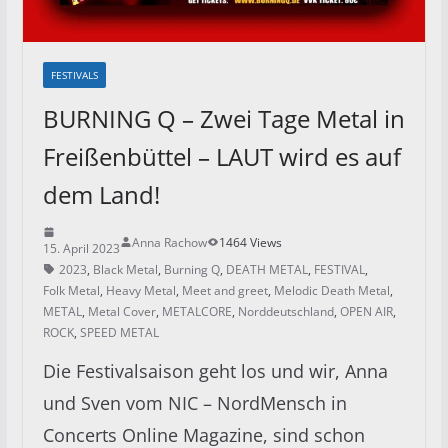
FESTIVALS
BURNING Q – Zwei Tage Metal in
Freißenbüttel – LAUT wird es auf
dem Land!
Anna Rachow
1464 Views
15. April 2023
2023
,
Black Metal
,
Burning Q
,
DEATH METAL
,
FESTIVAL
,
Folk Metal
,
Heavy Metal
,
Meet and greet
,
Melodic Death Metal
,
METAL
,
Metal Cover
,
METALCORE
,
Norddeutschland
,
OPEN AIR
,
ROCK
,
SPEED METAL
Die Festivalsaison geht los und wir, Anna
und Sven vom NIC – NordMensch in
Concerts Online Magazine, sind schon