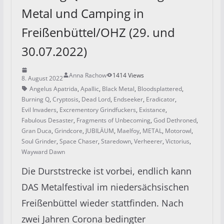
Metal und Camping in
Freißenbüttel/OHZ (29. und
30.07.2022)
Anna Rachow
1414 Views
8. August 2022
Angelus Apatrida
,
Apallic
,
Black Metal
,
Bloodsplattered
,
Burning Q
,
Cryptosis
,
Dead Lord
,
Endseeker
,
Eradicator
,
Evil Invaders
,
Excrementory Grindfuckers
,
Existance
,
Fabulous Desaster
,
Fragments of Unbecoming
,
God Dethroned
,
Gran Duca
,
Grindcore
,
JUBILÄUM
,
Maelfoy
,
METAL
,
Motorowl
,
Soul Grinder
,
Space Chaser
,
Staredown
,
Verheerer
,
Victorius
,
Wayward Dawn
Die Durststrecke ist vorbei, endlich kann
DAS Metalfestival im niedersächsischen
Freißenbüttel wieder stattfinden. Nach
zwei Jahren Corona bedingter