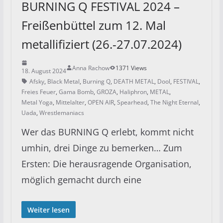
BURNING Q FESTIVAL 2024 –
Freißenbüttel zum 12. Mal
metallifiziert (26.-27.07.2024)
Anna Rachow
1371 Views
18. August 2024
Afsky
,
Black Metal
,
Burning Q
,
DEATH METAL
,
Dool
,
FESTIVAL
,
Freies Feuer
,
Gama Bomb
,
GROZA
,
Haliphron
,
METAL
,
Metal Yoga
,
Mittelalter
,
OPEN AIR
,
Spearhead
,
The Night Eternal
,
Uada
,
Wrestlemaniacs
Wer das BURNING Q erlebt, kommt nicht
umhin, drei Dinge zu bemerken… Zum
Ersten: Die herausragende Organisation,
möglich gemacht durch eine
Weiter lesen