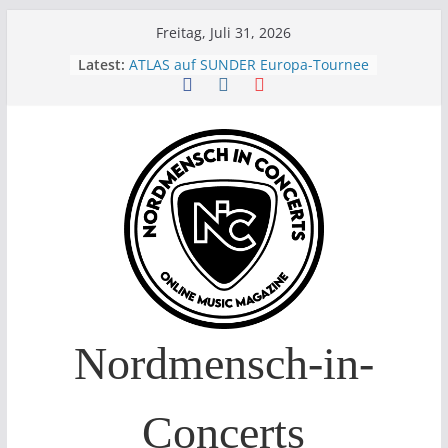
Skip
Freitag, Juli 31, 2026
to
Latest:
ATLAS auf SUNDER Europa-Tournee
Oelde Open Air 2026
content
14. Burning Q Festival – Drei Tage
Metal und Camping in
Freißenbüttel (Ausverkauft!)
FEED THE SICKNESS im Interview
I Prevail – Violent Nature Europe
Tour
Nordmensch-in-
Concerts