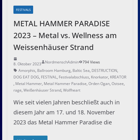
FESTIVALS
METAL HAMMER PARADISE
2023 – Metal vs. Wellness am
Weissenhäuser Strand
NordmenschAdmin
794 Views
8. Oktober 2023
Amorphis
,
Ballroom Hamburg
,
Baltic Sea
,
DESTRUCTION
,
DOG EAT DOG
,
FESTIVAL
,
Festivalabschluss
,
Knorkator
,
KREATOR
,
Metal Hammer
,
Metal Hammer Paradise
,
Orden Ogan
,
Ostsee
,
rage
,
Weißenhäuser Strand
,
Wolfheart
Wie seit vielen Jahren beschließt auch in
diesem Jahr am 17. und 18. November
2023 das Metal Hammer Paradise die