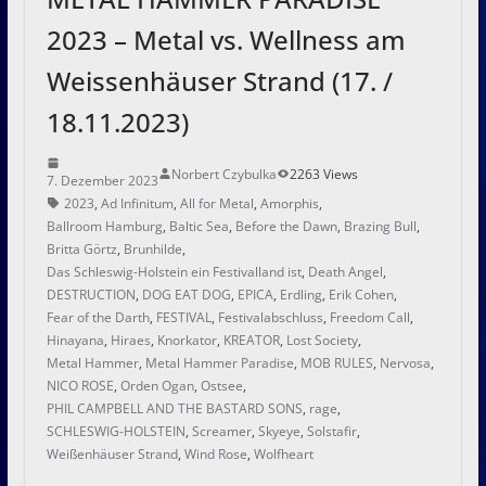
2023 – Metal vs. Wellness am
Weissenhäuser Strand (17. /
18.11.2023)
Norbert Czybulka
2263 Views
7. Dezember 2023
2023
,
Ad Infinitum
,
All for Metal
,
Amorphis
,
Ballroom Hamburg
,
Baltic Sea
,
Before the Dawn
,
Brazing Bull
,
Britta Görtz
,
Brunhilde
,
Das Schleswig-Holstein ein Festivalland ist
,
Death Angel
,
DESTRUCTION
,
DOG EAT DOG
,
EPICA
,
Erdling
,
Erik Cohen
,
Fear of the Darth
,
FESTIVAL
,
Festivalabschluss
,
Freedom Call
,
Hinayana
,
Hiraes
,
Knorkator
,
KREATOR
,
Lost Society
,
Metal Hammer
,
Metal Hammer Paradise
,
MOB RULES
,
Nervosa
,
NICO ROSE
,
Orden Ogan
,
Ostsee
,
PHIL CAMPBELL AND THE BASTARD SONS
,
rage
,
SCHLESWIG-HOLSTEIN
,
Screamer
,
Skyeye
,
Solstafir
,
Weißenhäuser Strand
,
Wind Rose
,
Wolfheart