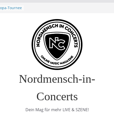
ropa-Tournee
– Drei Tage
uft!)
Interview
ure Europe
Nordmensch-in-
Concerts
Dein Mag für mehr LIVE & SZENE!