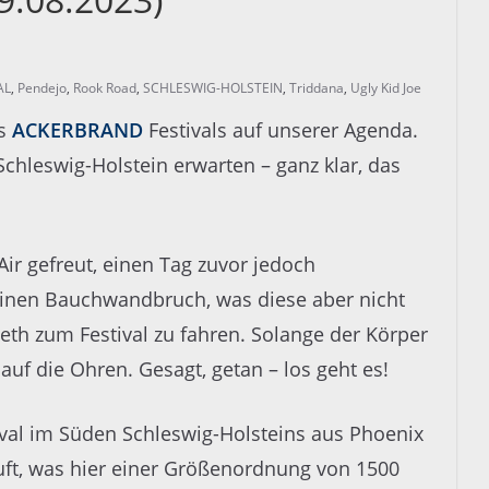
AL
,
Pendejo
,
Rook Road
,
SCHLESWIG-HOLSTEIN
,
Triddana
,
Ugly Kid Joe
es
ACKERBRAND
Festivals auf unserer Agenda.
Schleswig-Holstein erwarten – ganz klar, das
ir gefreut, einen Tag zuvor jedoch
 einen Bauchwandbruch, was diese aber nicht
eth zum Festival zu fahren. Solange der Körper
auf die Ohren. Gesagt, getan – los geht es!
stival im Süden Schleswig-Holsteins aus Phoenix
ft, was hier einer Größenordnung von 1500