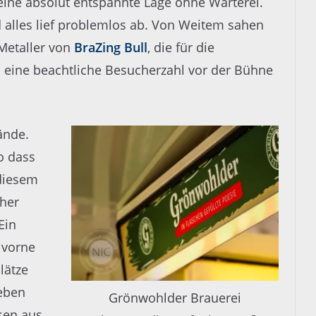
 eine absolut entspannte Lage ohne Warterei.
alles lief problemlos ab. Von Weitem sahen
Metaller von
BraZing Bull
, die für die
 eine beachtliche Besucherzahl vor der Bühne
ände.
so dass
 diesem
cher
Ein
 vorne
plätze
neben
Grönwohlder Brauerei
sen aus