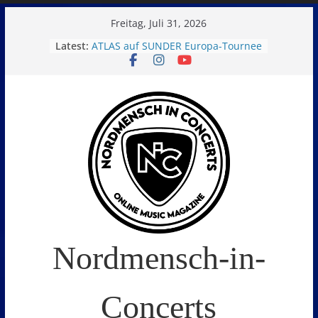
Skip
Freitag, Juli 31, 2026
to
ATLAS auf SUNDER Europa-Tournee
Latest:
Oelde Open Air 2026
content
14. Burning Q Festival – Drei Tage
Metal und Camping in
Freißenbüttel (Ausverkauft!)
FEED THE SICKNESS im Interview
I Prevail – Violent Nature Europe
Tour
Nordmensch-in-
Concerts