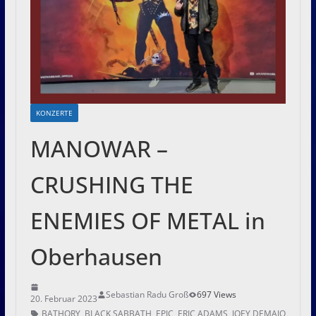
KONZERTE
MANOWAR –
CRUSHING THE
ENEMIES OF METAL in
Oberhausen
Sebastian Radu Groß
697 Views
20. Februar 2023
BATHORY
,
BLACK SABBATH
,
EPIC
,
ERIC ADAMS
,
JOEY DEMAIO